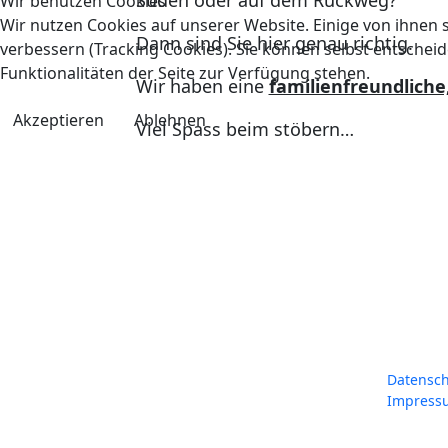
Süden oder auf dem Rückweg?
Wir benutzen Cookies
Wir nutzen Cookies auf unserer Website. Einige von ihnen s
Dann sind Sie hier genau richtig.
verbessern (Tracking Cookies). Sie können selbst entscheid
Funktionalitäten der Seite zur Verfügung stehen.
Wir haben eine
familienfreundliche
Akzeptieren
Ablehnen
Viel Spass beim stöbern…
Datensch
Impress